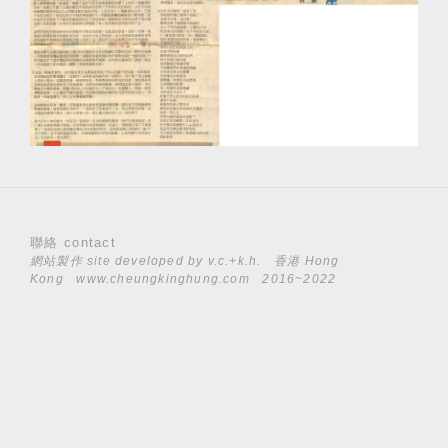
聯絡 contact
網站製作 site developed by
v.c.+k.h.
香港 Hong
Kong
www.cheungkinghung.com
2016~2022