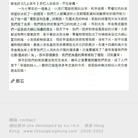
聯絡 contact
網站製作 site developed by
v.c.+k.h.
香港 Hong
Kong
www.cheungkinghung.com
2016~2022