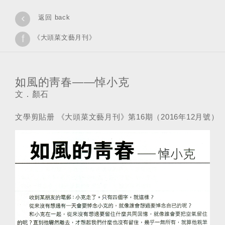
‹
返回 back
f
《大頭菜文藝月刊》
如風的靑春——悼小克
文．顏石
文學剪貼册 《大頭菜文藝月刊》第16期（2016年12月號）