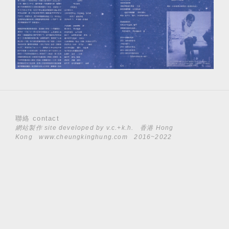
聯絡 contact
網站製作 site developed by
v.c.+k.h.
香港 Hong
Kong
www.cheungkinghung.com
2016~2022