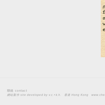
聯絡 contact
網站製作 site developed by
v.c.+k.h.
香港 Hong Kong
www.che