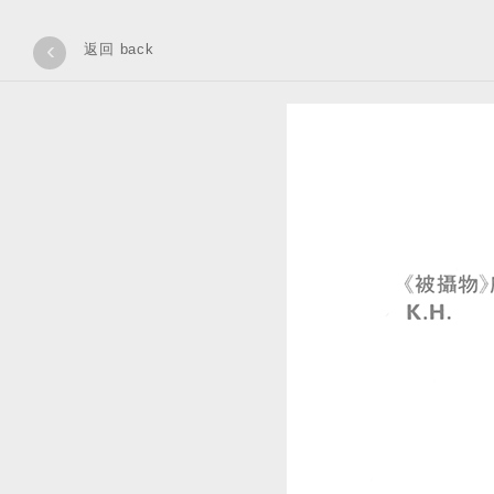
‹
返回 back