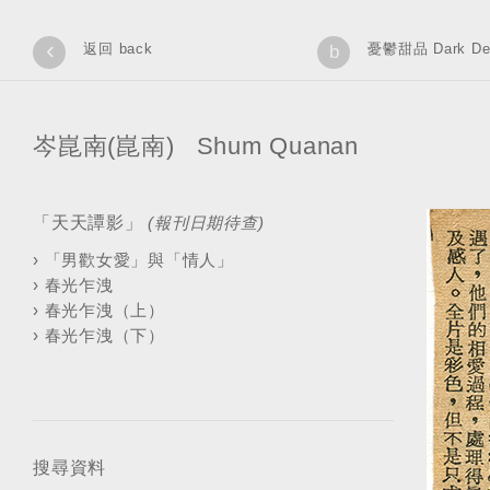
‹
返回 back
憂鬱甜品 Dark Des
b
岑崑南(崑南) Shum Quanan
「天天譚影」
(報刊日期待查)
›
「男歡女愛」與「情人」
›
春光乍洩
›
春光乍洩（上）
›
春光乍洩（下）
搜尋資料