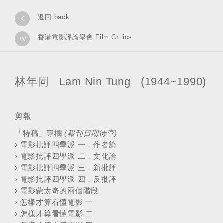
‹
返回 back
香港電影評論學會 Film Critics
w
林年同 Lam Nin Tung (1944~1990)
剪報
「特稿」專欄
(報刊日期待查)
›
電影批評四學派 一．作者論
›
電影批評四學派 二．文化論
›
電影批評四學派 三．新批評
›
電影批評四學派 四．反批評
›
電影蒙太奇的兩個階段
›
怎樣才算看懂電影 一
›
怎樣才算看懂電影 二