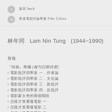
‹
返回 back
香港電影評論學會 Film Critics
w
林年同 Lam Nin Tung (1944~1990)
剪報
「特稿」專欄
(報刊日期待查)
›
電影批評四學派 一．作者論
›
電影批評四學派 二．文化論
›
電影批評四學派 三．新批評
›
電影批評四學派 四．反批評
›
電影蒙太奇的兩個階段
›
怎樣才算看懂電影 一
›
怎樣才算看懂電影 二