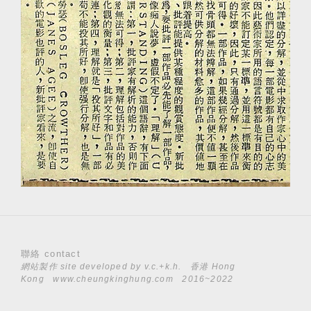
聯絡 contact
網站製作 site developed by
v.c.+k.h.
香港 Hong
Kong
www.cheungkinghung.com
2016~2022